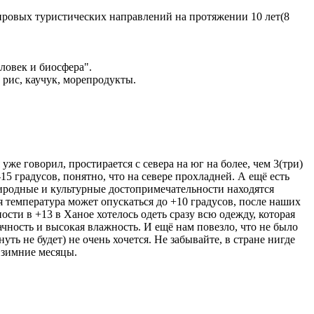
мировых туристических направлений на протяжении 10 лет(8
ловек и биосфера".
 рис, каучук, морепродукты.
уже говорил, простирается с севера на юг на более, чем 3(три)
5 градусов, понятно, что на севере прохладней. А ещё есть
риродные и культурные достопримечательности находятся
я температура может опускаться до +10 градусов, после наших
ности в +13 в Ханое хотелось одеть сразу всю одежду, которая
лачность и высокая влажность. И ещё нам повезло, что не было
ть не будет) не очень хочется. Не забывайте, в стране нигде
 зимние месяцы.