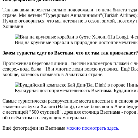
Так как авиа перелеты сильно подорожали, то цена билета туда
стране. Мы летели "Турецкими Авиалиниями"(Turkish Airlines): 
Нужно оговориться, что мы летели не в сезон, зимой, поэтому
Хошимин.
Вид на круизные корабли в природной достопримечательн
Зачем туристы едут во Вьетнам, что их там так привлекает?
Протяженная береговая линия - тысячи километров пляжей с чи
севере,- вода была +16 и многие люди вовсю купались. Ещё В
вообще, хотелось побывать в Азиатской стране.
Культурная достопримечательность Вьетнама. Буддийский 
Самые туристически раскрученные места внесены в в список в
знаменитая бухта Халонг(Halong), самый большой в Азии будди
с лестницей "500 ступеней", древняя столица Вьетнама - гор
обо всём этом в следующих материалах.
Ещё фотографии из Вьетнама
можно посмотреть здесь.