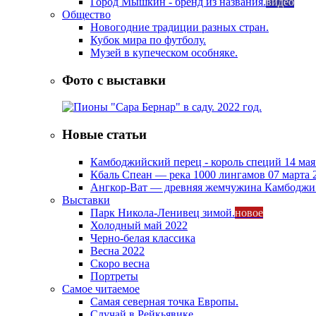
Город Мышкин - бренд из названия.
видео
Общество
Новогодние традиции разных стран.
Кубок мира по футболу.
Музей в купеческом особняке.
Фото с выставки
Новые статьи
Камбоджийский перец - король специй
14 мая
Кбаль Спеан — река 1000 лингамов
07 марта 
Ангкор-Ват — древняя жемчужина Камбодж
Выставки
Парк Никола-Ленивец зимой.
новое
Холодный май 2022
Черно-белая классика
Весна 2022
Скоро весна
Портреты
Самое читаемое
Самая северная точка Европы.
Случай в Рейкьявике.