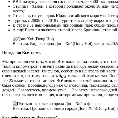
ВВП на душу населения составляет около 3500 тыс. доллар
Столица - Ханой, в которой проживает около 10 млн. че
место);
Cтрана вытянута вдоль Южно-китайского моря узкой стру
Туризм: с 2008г по 2018 г турпоток в страну вырос в 3 ра
В стране 31 национальный природный парк общей площад
А ещё Вьетнам является второй, после Бразилии, страной
Вьетнам. Вид на город Донг Хой(Dong Hoi). Февраль 2024
Погода во Вьетнаме.
Мы привыкли считать, что во Вьетнаме всегда тепло, это и так и
тысячи километров, а значит разница в погоде между севером и
сезон дождей и сезон тайфунов, особенно в центральной части
именно там, поэтому говорить буду только об этих местах. Воо
-20-25 кажется тепло - ан нет. Всё дело в высокой влажности, 
была с собой. Вообще,погода нам благоволила, такой холод был 
дождей. Согласитесь, промокнуть в +13 и затем несколько дней 
нет центрального отопления, к которому мы привыкли, везде с
Вьетнам. Пустынные пляжи города Донг Хой(Dong Hoi) в
Как добраться до Вьетнама?