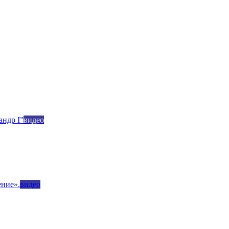
андр I”
видео
ние».
видео