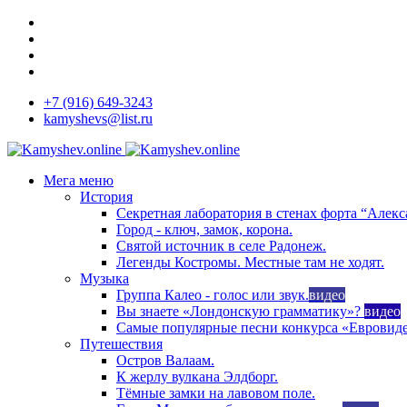
+7 (916) 649-3243
kamyshevs@list.ru
Мега меню
История
Секретная лаборатория в стенах форта “Алекс
Город - ключ, замок, корона.
Святой источник в селе Радонеж.
Легенды Костромы. Местные там не ходят.
Музыка
Группа Калео - голос или звук.
видео
Вы знаете «Лондонскую грамматику»?
видео
Самые популярные песни конкурса «Евровиде
Путешествия
Остров Валаам.
К жерлу вулкана Элдборг.
Тёмные замки на лавовом поле.