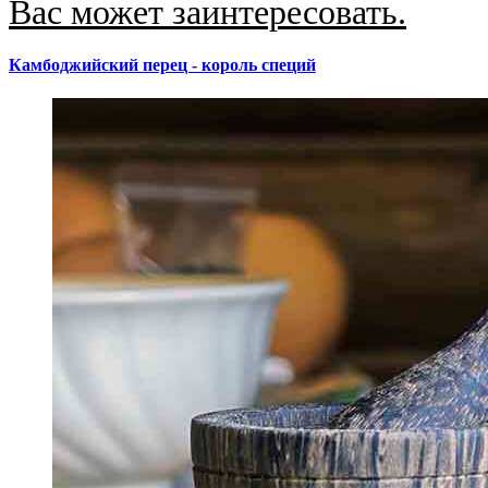
Вас может заинтересовать.
Камбоджийский перец - король специй