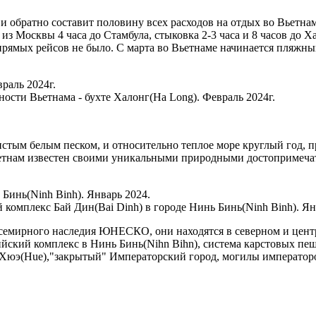
 и обратно составит половину всех расходов на отдых во Вьетнам
из Москвы 4 часа до Стамбула, стыковка 2-3 часа и 8 часов до Ха
 прямых рейсов не было. С марта во Вьетнаме начинается пляжн
ости Вьетнама - бухте Халонг(Ha Long). Февраль 2024г.
стым белым песком, и относительно теплое море круглый год, п
ьетнам известен своими уникальными природными достопримечат
комплекс Бай Дин(Bai Dinh) в городе Нинь Бинь(Ninh Binh). Ян
семирного наследия ЮНЕСКО, они находятся в северном и центр
йский комплекс в Нинь Бинь(Nihn Bihn), система карстовых пещ
од Хюэ(Hue),"закрытый" Императорский город, могилы императо