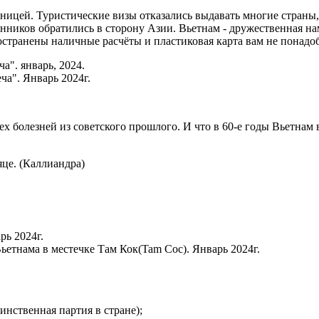
раницей. Туристические визы отказались выдавать многие стран
енников обратились в сторону Азии. Вьетнам - дружественная на
ространены наличные расчёты и пластиковая карта вам не понадо
а". Январь 2024г.
ех болезней из советского прошлого. И что в 60-е годы Вьетнам в
яце. (Каллиандра)
ьетнама в местечке Там Кок(Tam Coc). Январь 2024г.
нственная партия в стране);