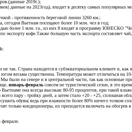
ов.(данные 2019г.);
ловек( данные на 2023год), входит в десятку самых популярных 
нкой - протяженность береговой линии 3260 км.;
за, сегодня Вьетнам посещают более 10 млн. чел в год;
ью более 1 млн. га., из них 8 входят в программу ЮНЕСКО "Че
 по экспорту кофе.Также большую часть экспорта составляет чай,
г.
 не так. Страна находится в субэкваториальном климате и, как я 
 югом весьма существенна. Температура может отличаться на 10-1
. Мы были на севере и в центральной части, так как основные п
бще,
январь-февраль
совсем не туристический сезон, в это врем
во Вьетнаме она всегда высокая: 80-95 процентов, при такой влаж
всего пару - тройку дней, а затем стало +20 - +25, сплошная об
сушить обувь( ведь при влажности более 80% ничего толком сохну
тоят только кондиционеры, их приходится включать на обогрев в
 феврале.