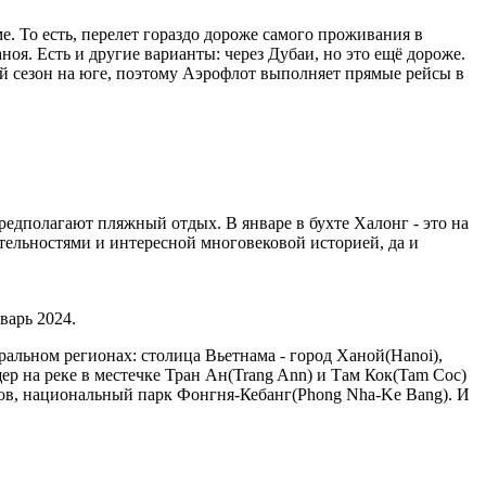
е. То есть, перелет гораздо дороже самого проживания в
ноя. Есть и другие варианты: через Дубаи, но это ещё дороже.
ый сезон на юге, поэтому Аэрофлот выполняет прямые рейсы в
редполагают пляжный отдых. В январе в бухте Халонг - это на
ельностями и интересной многовековой историей, да и
варь 2024.
альном регионах: столица Вьетнама - город Ханой(Hanoi),
ер на реке в местечке Тран Ан(Trang Ann) и Там Кок(Tam Coc)
ров, национальный парк Фонгня-Кебанг(Phong Nha-Ke Bang). И